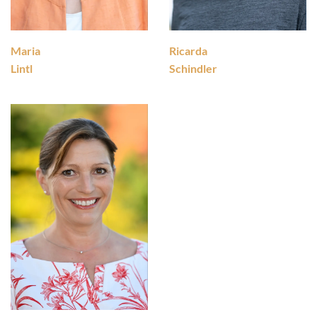
Maria
Ricarda
Lintl
Schindler