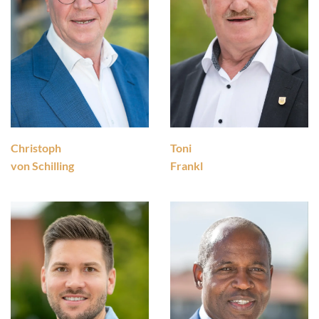
Toni
Christoph
Frankl
von Schilling