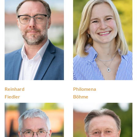
Reinhard
Philomena
Fiedler
Böhme