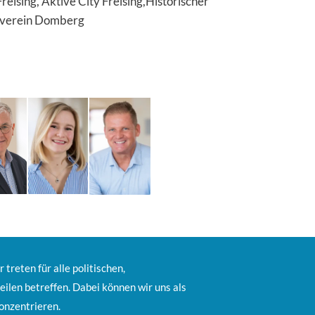
reising, Aktive City Freising,Historischer
turverein Domberg
 treten für alle politischen,
teilen betreffen. Dabei können wir uns als
onzentrieren.