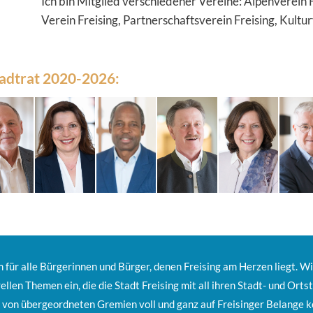
Ich bin Mitglied verschiedener Vereine: Alpenverein F
Verein Freising, Partnerschaftsverein Freising, Kul
tadtrat 2020-2026:
m für alle Bürgerinnen und Bürger, denen Freising am Herzen liegt. Wir
ellen Themen ein, die die Stadt Freising mit all ihren Stadt- und Orts
 von übergeordneten Gremien voll und ganz auf Freisinger Belange k