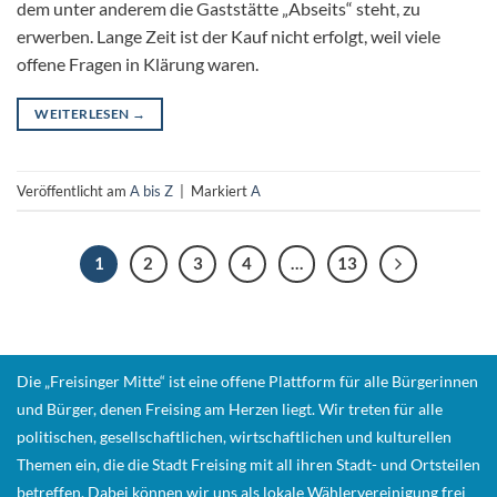
dem unter anderem die Gaststätte „Abseits“ steht, zu
erwerben. Lange Zeit ist der Kauf nicht erfolgt, weil viele
offene Fragen in Klärung waren.
WEITERLESEN
→
Veröffentlicht am
A bis Z
|
Markiert
A
1
2
3
4
…
13
Die „Freisinger Mitte“ ist eine offene Plattform für alle Bürgerinnen
und Bürger, denen Freising am Herzen liegt. Wir treten für alle
politischen, gesellschaftlichen, wirtschaftlichen und kulturellen
Themen ein, die die Stadt Freising mit all ihren Stadt- und Ortsteilen
betreffen. Dabei können wir uns als lokale Wählervereinigung frei