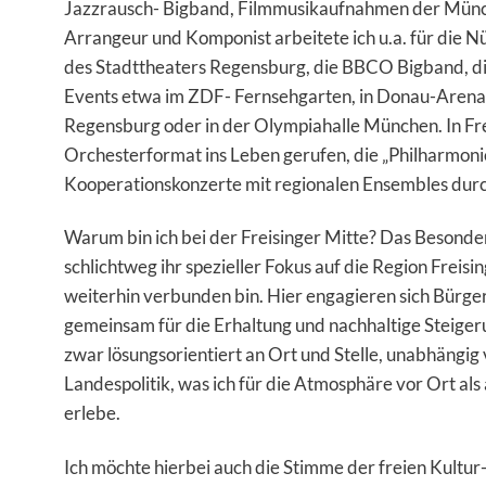
Jazzrausch- Bigband, Filmmusikaufnahmen der Münch
Arrangeur und Komponist arbeitete ich u.a. für die 
des Stadttheaters Regensburg, die BBCO Bigband, d
Events etwa im ZDF- Fernsehgarten, in Donau-Arena
Regensburg oder in der Olympiahalle München. In Fre
Orchesterformat ins Leben gerufen, die „Philharmon
Kooperationskonzerte mit regionalen Ensembles durch
Warum bin ich bei der Freisinger Mitte? Das Besondere
schlichtweg ihr spezieller Fokus auf die Region Freisi
weiterhin verbunden bin. Hier engagieren sich Bürger
gemeinsam für die Erhaltung und nachhaltige Steigeru
zwar lösungsorientiert an Ort und Stelle, unabhängi
Landespolitik, was ich für die Atmosphäre vor Ort al
erlebe.
Ich möchte hierbei auch die Stimme der freien Kultur