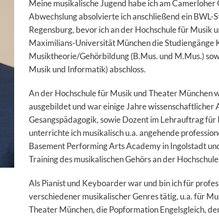
Meine musikalische Jugend habe ich am Camerloher 
Abwechslung absolvierte ich anschließend ein BWL-Stu
Regensburg, bevor ich an der Hochschule für Musik 
Maximilians-Universität München die Studiengänge K
Musiktheorie/Gehörbildung (B.Mus. und M.Mus.) so
Musik und Informatik) abschloss.
An der Hochschule für Musik und Theater München wu
ausgebildet und war einige Jahre wissenschaftlicher As
Gesangspädagogik, sowie Dozent im Lehrauftrag für 
unterrichte ich musikalisch u.a. angehende professione
Basement Performing Arts Academy in Ingolstadt un
Training des musikalischen Gehörs an der Hochschule 
Als Pianist und Keyboarder war und bin ich für prof
verschiedener musikalischer Genres tätig, u.a. für
Theater München, die Popformation Engelsgleich, de