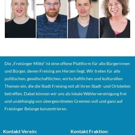
Die „Freisinger Mitte“ ist eine offene Plattform für alle Bürgerinnen
und Bürger, denen Freising am Herzen liegt. Wir treten für alle
politischen, gesellschaftlichen, wirtschaftlichen und kulturellen
Themen ein, die die Stadt Freising mit all ihren Stadt- und Ortsteilen
betreffen. Dabei können wir uns als lokale Wählervereinigung frei
und unabhängig von übergeordneten Gremien voll und ganz auf
Freisinger Belange konzentrieren.
Kontakt Verein:
Kontakt Fraktion: